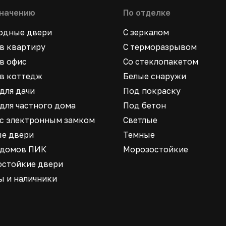
значению
По отделке
ходные двери
С зеркалом
в квартиру
С терморазрывом
в офис
Со стеклопакетом
в коттедж
Белые снаружи
для дачи
Под покраску
для частного дома
Под бетон
 с электронным замком
Светлые
ые двери
Темные
 домов ПИК
Морозостойкие
остойкие двери
ы и наличники