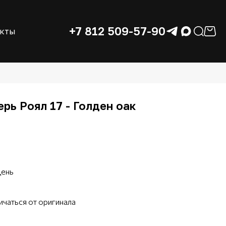
+7 812 509-57-90
акты
рь Роял 17 - Голден оак
день
ичаться от оригинала