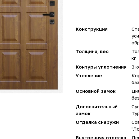
Конструкция
Ста
ус
об
Толщина, вес
Тол
кг
Контуры уплотнения
3 к
Утепление
Ко
ба
Основной замок
Ци
без
Дополнительный
Сув
замок
Ту
Отделка снаружи
Сов
"Ло
Внутренняя отделка
Де