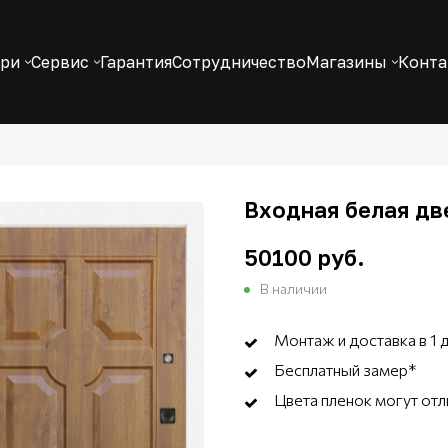
ери
Сервис
Гарантия
Сотрудничество
Магазины
Конт
Входная белая две
50100 руб.
В наличии
Монтаж и доставка в 1 
Бесплатный замер*
Цвета пленок могут отл