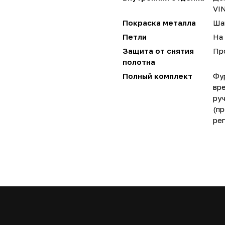
VIN
Покраска металла
Ша
Петли
На 
Защита от снятия
Пр
полотна
Полный комплект
Фу
вре
руч
(пр
ре