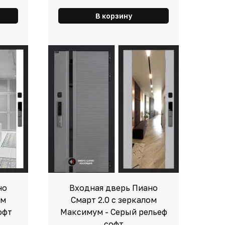
В корзину
но
Входная дверь Пиано
ом
Смарт 2.0 с зеркалом
офт
Максимум - Серый рельеф
софт