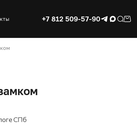
+7 812 509-57-90
акты
мком
 замком
логе СПб