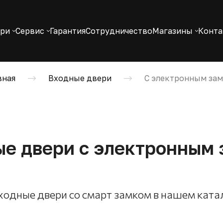
ери
Сервис
Гарантия
Сотрудничество
Магазины
Конт
вная
Входные двери
С электронным за
е двери с электронным
ходные двери со смарт замком в нашем ката