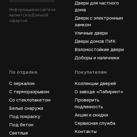
Двери для частного
дома
Информация на сайте не
является публичной
Двери с электронным
офертой
замком
Уличные двери
Двери домов ПИК
Взломостойкие двери
Доборы и наличники
По отделке
Покупателям
С зеркалом
Коллекции дверей
С терморазрывом
О заводе «Лабиринт»
Со стеклопакетом
Проверить
подлинность
Белые снаружи
Акции и скидки
Под покраску
Сервисная служба
Под бетон
Контакты
Светлые