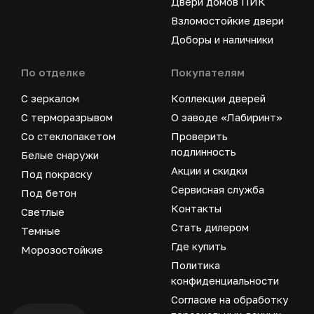
Двери домов ПИК
Взломостойкие двери
Доборы и наличники
По отделке
Покупателям
С зеркалом
Коллекции дверей
С терморазрывом
О заводе «Лабиринт»
Со стеклопакетом
Проверить
подлинность
Белые снаружи
Акции и скидки
Под покраску
Сервисная служба
Под бетон
Контакты
Светлые
Стать дилером
Темные
Где купить
Морозостойкие
Политика
конфиденциальности
Согласие на обработку