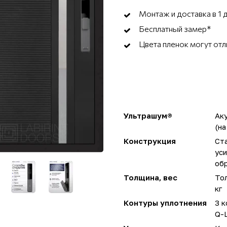
Монтаж и доставка в 1 
Бесплатный замер*
Цвета пленок могут отл
Ультрашум®
Ак
(на
Конструкция
Ста
ус
об
Толщина, вес
Тол
кг
Контуры уплотнения
3 к
Q-