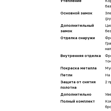
Утепление
Ко
ба
Основной замок
Эл
(ру
Дополнительный
Ци
замок
без
Отделка снаружи
Фр
Гра
на
Внутренняя отделка
Фр
тон
Покраска металла
Му
Петли
На 
Защита от снятия
2 
полотна
Дополнительно
Уве
Полный комплект
Ко
бр