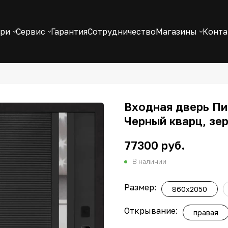
ери
Сервис
Гарантия
Сотрудничество
Магазины
Конт
Входная дверь Пиа
Черный кварц, зе
77300 руб.
В наличии
Размер:
860х2050
Открывание:
правая