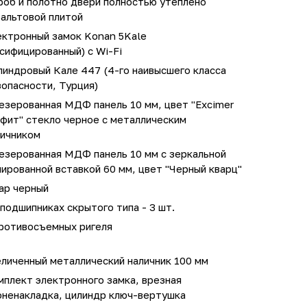
роб и полотно двери полностью утеплено
зальтовой плитой
ектронный замок Konan 5Kale
сифицированный) с Wi-Fi
линдровый Кале 447 (4-го наивысшего класса
опасности, Турция)
езерованная МДФ панель 10 мм, цвет "Excimer
фит" стекло черное с металлическим
личником
езерованная МДФ панель 10 мм с зеркальной
ированной вставкой 60 мм, цвет "Черный кварц"
ар черный
подшипниках скрытого типа - 3 шт.
противосъемных ригеля
личенный металлический наличник 100 мм
мплект электронного замка, врезная
оненакладка, цилиндр ключ-вертушка