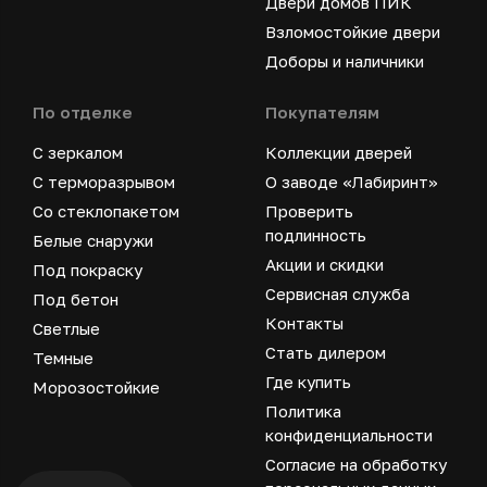
Двери домов ПИК
Взломостойкие двери
Доборы и наличники
По отделке
Покупателям
С зеркалом
Коллекции дверей
С терморазрывом
О заводе «Лабиринт»
Со стеклопакетом
Проверить
подлинность
Белые снаружи
Акции и скидки
Под покраску
Сервисная служба
Под бетон
Контакты
Светлые
Стать дилером
Темные
Где купить
Морозостойкие
Политика
конфиденциальности
Согласие на обработку