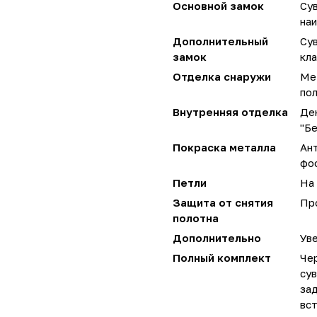
Основной замок
Су
наи
Дополнительный
Су
замок
кла
Отделка снаружи
Ме
по
Внутренняя отделка
Де
"Бе
Покраска металла
Ан
фо
Петли
На 
Защита от снятия
Пр
полотна
Дополнительно
Уве
Полный комплект
Чер
сув
за
вст