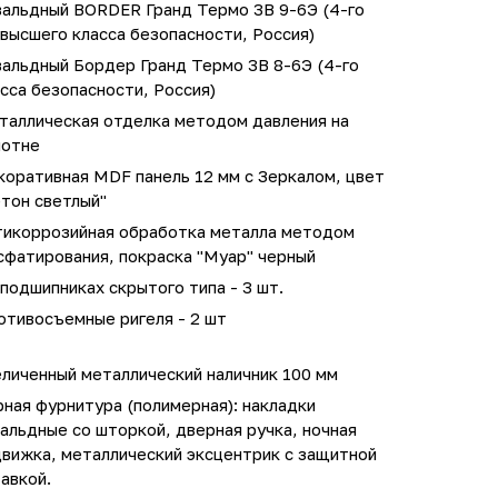
вальдный BORDER Гранд Термо 3В 9-6Э (4-го
высшего класса безопасности, Россия)
вальдный Бордер Гранд Термо 3В 8-6Э (4-го
сса безопасности, Россия)
таллическая отделка методом давления на
лотне
коративная MDF панель 12 мм с Зеркалом, цвет
тон светлый"
тикоррозийная обработка металла методом
сфатирования, покраска "Муар" черный
подшипниках скрытого типа - 3 шт.
отивосъемные ригеля - 2 шт
личенный металлический наличник 100 мм
ная фурнитура (полимерная): накладки
альдные со шторкой, дверная ручка, ночная
движка, металлический эксцентрик с защитной
авкой.