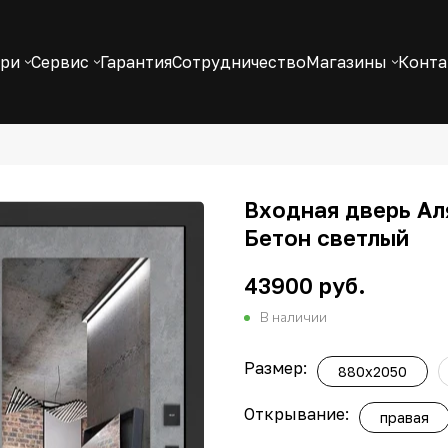
ери
Сервис
Гарантия
Сотрудничество
Магазины
Конт
Входная дверь Аля
Бетон светлый
43900 руб.
В наличии
Размер:
880x2050
Открывание:
правая