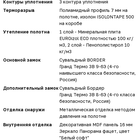
Контуры уплотнения
3 контура уплотнения
Терморазрыв
Полиамидный профиль 7 мм на
полотне, изолон ISOLONTAPE 500
на коробе
Утепление полотна
1 слой - Минеральная плита
EUROizol ECO плотностью 100 кг/
м3, 2 слой - Пенополистирол 10
кг/м3
Основной замок
Сувальдный BORDER
Гранд Термо 3В 9-6Э (4-го
наивысшего класса безопасности,
Россия)
Дополнительный замок
Сувальдный Бордер
Гранд Термо 3В 8-6Э (4-го класса
безопасности, Россия)
Отделка снаружи
Металлическая отделка методом
давления на полотне
Внутренняя отделка
Декоративная MDF панель 16 мм
Зеркало Панорама фацет, цвет
"Белый софт"