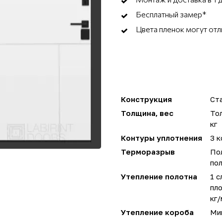
Бесплатный замер*
Цвета пленок могут отл
Конструкция
Ста
Толщина, вес
Тол
кг
Контуры уплотнения
3 к
Терморазрыв
По
пол
Утепление полотна
1 с
пло
кг/
Утепление короба
Мин