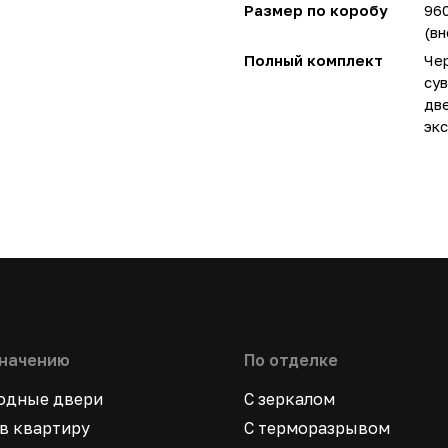
Размер по коробу
96
(вн
Полный комплект
Чер
сув
две
экс
значению
По отделке
ходные двери
С зеркалом
в квартиру
С терморазрывом