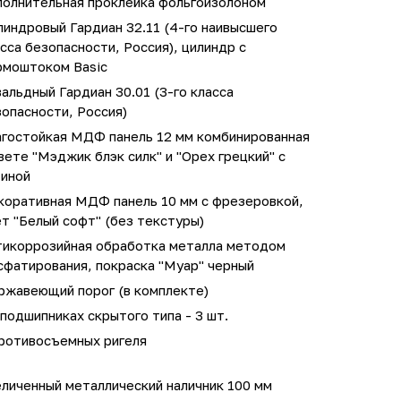
полнительная проклейка фольгоизолоном
индровый Гардиан 32.11 (4-го наивысшего
сса безопасности, Россия), цилиндр с
рмоштоком Basic
альдный Гардиан 30.01 (3-го класса
опасности, Россия)
агостойкая МДФ панель 12 мм комбинированная
вете "Мэджик блэк силк" и "Орех грецкий" с
тиной
коративная МДФ панель 10 мм с фрезеровкой,
т "Белый софт" (без текстуры)
тикоррозийная обработка металла методом
сфатирования, покраска "Муар" черный
ржавеющий порог (в комплекте)
подшипниках скрытого типа - 3 шт.
противосъемных ригеля
личенный металлический наличник 100 мм