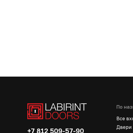
По на
Все в
Двери 
+7 812 509-57-90