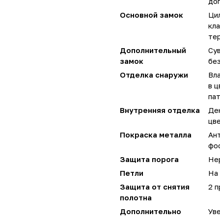
до
Основной замок
Цил
кла
те
Дополнительный
Сув
замок
без
Отделка снаружи
Вл
в ц
па
Внутренняя отделка
Де
цве
Покраска металла
Ан
фо
Защита порога
Не
Петли
На 
Защита от снятия
2 
полотна
Дополнительно
Уве