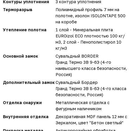
Контуры уплотнения
3 контура уплотнения
Терморазрыв
Полиамидный профиль 7 мм на
полотне, изолон ISOLONTAPE 500
на коробе
Утепление полотна
1 слой - Минеральная плита
EUROizol ECO плотностью 100 кг/
м3, 2 слой - Пенополистирол 10
кг/м3
Основной замок
Сувальдный BORDER
Гранд Термо 3В 9-6Э (4-го
наивысшего класса безопасности,
Россия)
Дополнительный замок
Сувальдный Бордер
Гранд Термо 3В 8-6Э (4-го класса
безопасности, Россия)
Отделка снаружи
Металлическая отделка с
фигурным наличником
Внутренняя отделка
Декоративная MDF панель 12 мм с
Зеркалом, цвет "Бетон светлый"
Покраска металла
Антикоррозийная обработка