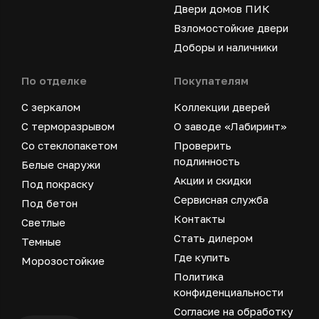
Двери домов ПИК
Взломостойкие двери
Доборы и наличники
По отделке
Покупателям
С зеркалом
Коллекции дверей
С терморазрывом
О заводе «Лабиринт»
Со стеклопакетом
Проверить
подлинность
Белые снаружи
Акции и скидки
Под покраску
Сервисная служба
Под бетон
Контакты
Светлые
Стать дилером
Темные
Где купить
Морозостойкие
Политика
конфиденциальности
Согласие на обработку