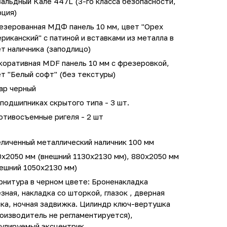
альдный Кале 447L (3-го класса безопасности,
рция)
езерованная МДФ панель 10 мм, цвет "Орех
риканский" с патиной и вставками из металла в
т наличника (заподлицо)
коративная MDF панель 10 мм с фрезеровкой,
т "Белый софт" (без текстуры)
ар черный
подшипниках скрытого типа - 3 шт.
отивосъемные ригеля - 2 шт
личенный металлический наличник 100 мм
0х2050 мм (внешний 1130х2130 мм), 880х2050 мм
ешний 1050х2130 мм)
рнитура в черном цвете: Броненакладка
зная, накладка со шторкой, глазок , дверная
ка, ночная задвижка. Цилиндр ключ-вертушка
оизводитель не регламентируется),
гулируемый эксцентрик.