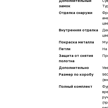
Дополнительный
Сув
замок
Ту
Отделка снаружи
Фр
аме
цве
Внутренняя отделка
Де
цве
Покраска металла
Му
Петли
На 
Защита от снятия
Пр
полотна
Дополнительно
Уве
Размер по коробу
96
(вн
Полный комплект
Фу
вре
руч
(пр
ре