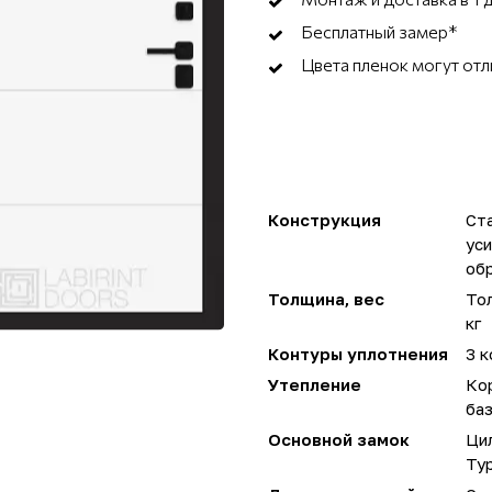
Бесплатный замер*
Цвета пленок могут отл
Конструкция
Ста
ус
об
Толщина, вес
Тол
кг
Контуры уплотнения
3 к
Утепление
Ко
ба
Основной замок
Ци
Ту