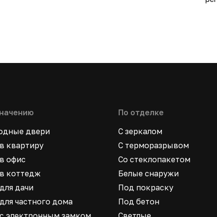
значению
По отделке
ходные двери
С зеркалом
в квартиру
С терморазрывом
в офис
Со стеклопакетом
в коттедж
Белые снаружи
для дачи
Под покраску
для частного дома
Под бетон
 с электронным замком
Светлые