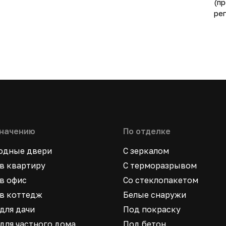
(пр
ре
значению
По отделке
ходные двери
С зеркалом
в квартиру
С терморазрывом
в офис
Со стеклопакетом
в коттедж
Белые снаружи
для дачи
Под покраску
для частного дома
Под бетон