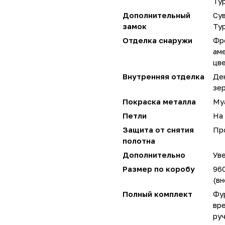
Ту
Дополнительный
Сув
замок
Ту
Отделка снаружи
Фр
аме
цве
Внутренняя отделка
Де
зер
Покраска металла
Му
Петли
На 
Защита от снятия
Пр
полотна
Дополнительно
Уве
Размер по коробу
96
(вн
Полный комплект
Фу
вре
руч