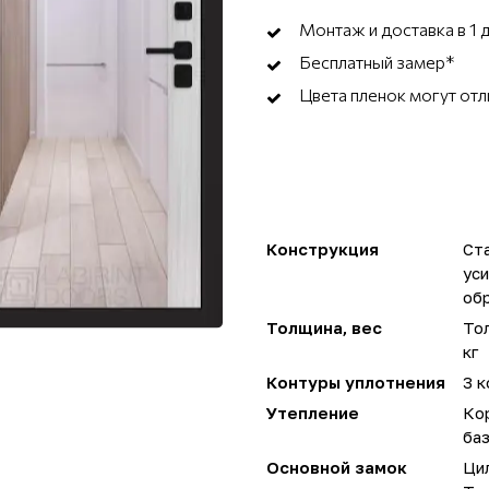
Монтаж и доставка в 1 
Бесплатный замер*
Цвета пленок могут отл
Конструкция
Ста
ус
об
Толщина, вес
Тол
кг
Контуры уплотнения
3 к
Утепление
Ко
ба
Основной замок
Ци