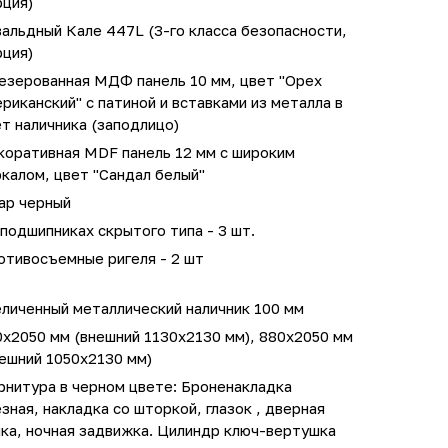
рция)
альдный Кале 447L (3-го класса безопасности,
рция)
езерованная МДФ панель 10 мм, цвет "Орех
риканский" с патиной и вставками из металла в
т наличника (заподлицо)
коративная MDF панель 12 мм с широким
калом, цвет "Сандал белый"
ар черный
подшипниках скрытого типа - 3 шт.
отивосъемные ригеля - 2 шт
личенный металлический наличник 100 мм
0х2050 мм (внешний 1130х2130 мм), 880х2050 мм
ешний 1050х2130 мм)
рнитура в черном цвете: Броненакладка
зная, накладка со шторкой, глазок , дверная
ка, ночная задвижка. Цилиндр ключ-вертушка