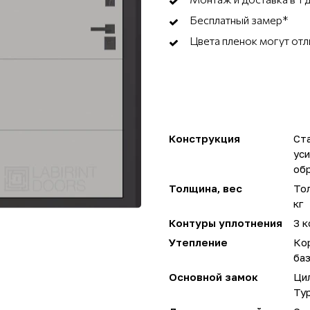
Бесплатный замер*
Цвета пленок могут отл
Конструкция
Ста
ус
об
Толщина, вес
Тол
кг
Контуры уплотнения
3 к
Утепление
Ко
ба
Основной замок
Ци
Ту