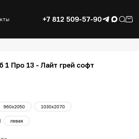
+7 812 509-57-90
акты
 1 Про 13 - Лайт грей софт
960х2050
1030х2070
левая
день