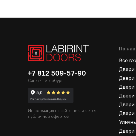
По на
Все в
Двери 
+7 812 509-57-90
Двери 
Санкт-Петербург
Двери 
Двери 
Двери 
Информация на сайте не является
Двери
публичной офертой
Уличн
Двери