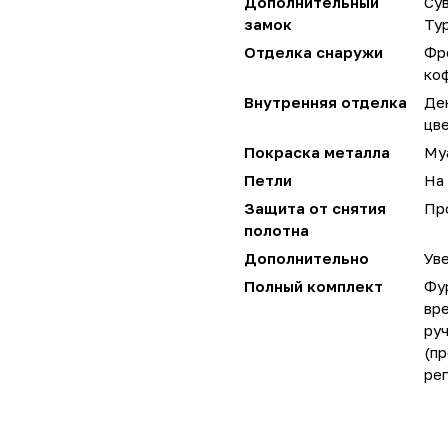
Дополнительный
Сув
замок
Ту
Отделка снаружи
Фр
ко
Внутренняя отделка
Де
цве
Покраска металла
Му
Петли
На 
Защита от снятия
Пр
полотна
Дополнительно
Уве
Полный комплект
Фу
вре
руч
(пр
ре