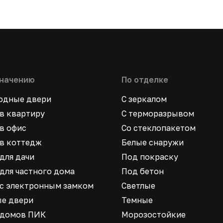
значению
По отделке
ходные двери
С зеркалом
в квартиру
С терморазрывом
в офис
Со стеклопакетом
в коттедж
Белые снаружи
для дачи
Под покраску
для частного дома
Под бетон
 с электронным замком
Светлые
ые двери
Темные
 домов ПИК
Морозостойкие