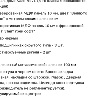
альдный Кале 447L (3-го класса безопасности,
рция)
езерованная МДФ панель 10 мм, цвет "Веллюто
фе" с металлическим наличником
коративная МДФ панель 10 мм с фрезеровкой,
т "Лайт грей софт"
ар черный
подшипниках скрытого типа - 3 шт.
отивосъемные ригеля - 2 шт
личенный металлический наличник 100 мм
рнитура в черном цвете: Броненакладка
зная, накладка со шторкой, глазок , дверная
ка, ночная задвижка. Цилиндр ключ-вертушка
оизводитель не регламентируется),
гулируемый эксцентрик.