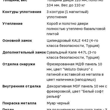
104 мм. Вес до 110 кг
Контуры уплотнения
3 контура (1 магнитный)
уплотнения
Утепление
Короб и полотно двери
полностью утеплено базальтовой
плитой
Основной замок
Цилиндровый KALE 442 (4-го
класса безопасности, Турция)
Дополнительный замок
Сувальдный Кале 447L (3-го
класса безопасности, Турция)
Отделка снаружи
Фрезерованная МДФ панель 10
мм, цвет "Velluto Oskuro" с
патиной и вставкой из металла в
цвет наличника (заподлицо)
Внутренняя отделка
Декоративная MDF панель 10 мм с
фрезеровкой, цвет "Белый софт
рельеф"
Покраска металла
Муар черный
Петли
На подшипниках скрытого типа - 3