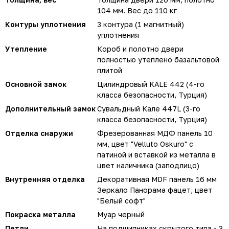
104 мм. Вес до 110 кг
Контуры уплотнения
3 контура (1 магнитный)
уплотнения
Утепление
Короб и полотно двери
полностью утеплено базальтовой
плитой
Основной замок
Цилиндровый KALE 442 (4-го
класса безопасности, Турция)
Дополнительный замок
Сувальдный Кале 447L (3-го
класса безопасности, Турция)
Отделка снаружи
Фрезерованная МДФ панель 10
мм, цвет "Velluto Oskuro" с
патиной и вставкой из металла в
цвет наличника (заподлицо)
Внутренняя отделка
Декоративная MDF панель 16 мм
Зеркало Панорама фацет, цвет
"Белый софт"
Покраска металла
Муар черный
Петли
На подшипниках скрытого типа - 3