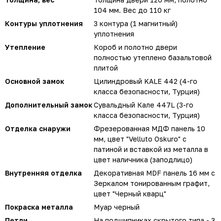
104 мм. Вес до 110 кг
Контуры уплотнения
3 контура (1 магнитный)
уплотнения
Утепление
Короб и полотно двери
полностью утеплено базальтовой
плитой
Основной замок
Цилиндровый KALE 442 (4-го
класса безопасности, Турция)
Дополнительный замок
Сувальдный Кале 447L (3-го
класса безопасности, Турция)
Отделка снаружи
Фрезерованная МДФ панель 10
мм, цвет "Velluto Oskuro" с
патиной и вставкой из металла в
цвет наличника (заподлицо)
Внутренняя отделка
Декоративная MDF панель 16 мм с
Зеркалом тонированным графит,
цвет "Черный кварц"
Покраска металла
Муар черный
Петли
На подшипниках скрытого типа - 3