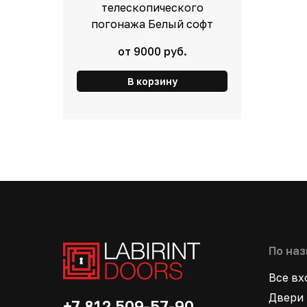
телескопического
погонажа Белый софт
от 9000 руб.
В корзину
По на
Все в
Двери 
+7 812 509-57-90