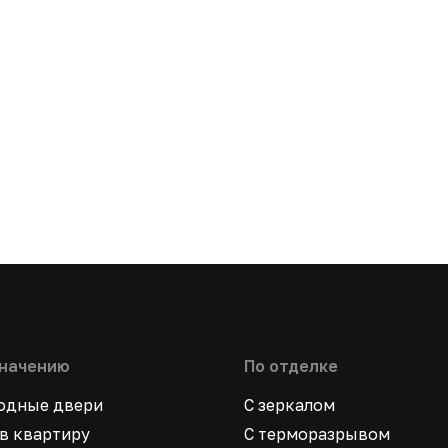
значению
По отделке
ходные двери
С зеркалом
в квартиру
С терморазрывом