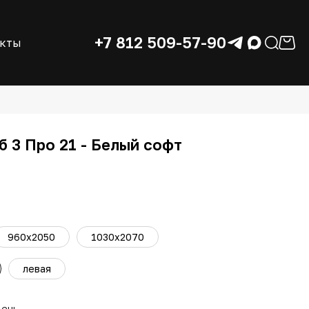
+7 812 509-57-90
акты
 3 Про 21 - Белый софт
960х2050
1030х2070
левая
день