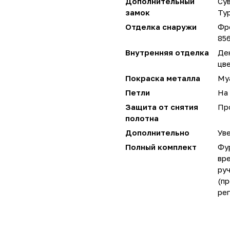
Дополнительный
Сув
замок
Ту
Отделка снаружи
Фр
856
Внутренняя отделка
Де
цве
Покраска металла
Му
Петли
На 
Защита от снятия
Пр
полотна
Дополнительно
Уве
Полный комплект
Фу
вре
руч
(пр
ре