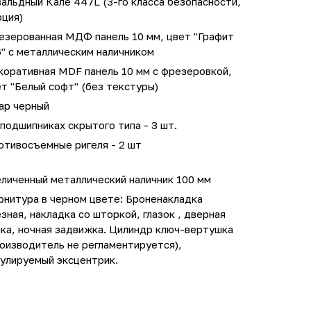
альдный Кале 447L (3-го класса безопасности,
рция)
езерованная МДФ панель 10 мм, цвет "Графит
" с металлическим наличником
коративная MDF панель 10 мм с фрезеровкой,
т "Белый софт" (без текстуры)
ар черный
подшипниках скрытого типа - 3 шт.
отивосъемные ригеля - 2 шт
личенный металлический наличник 100 мм
рнитура в черном цвете: Броненакладка
зная, накладка со шторкой, глазок , дверная
ка, ночная задвижка. Цилиндр ключ-вертушка
оизводитель не регламентируется),
гулируемый эксцентрик.