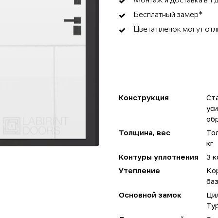
Бесплатный замер*
Цвета пленок могут отл
Конструкция
Ста
ус
об
Толщина, вес
Тол
кг
Контуры уплотнения
3 к
Утепление
Ко
ба
Основной замок
Ци
Ту