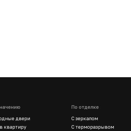
значению
По отделке
ходные двери
С зеркалом
в квартиру
С терморазрывом