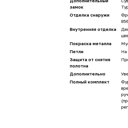
Дополнительный
Сув
замок
Ту
Отделка снаружи
Фр
856
Внутренняя отделка
Де
цве
Покраска металла
Му
Петли
На 
Защита от снятия
Пр
полотна
Дополнительно
Уве
Полный комплект
Фу
вре
руч
(пр
ре