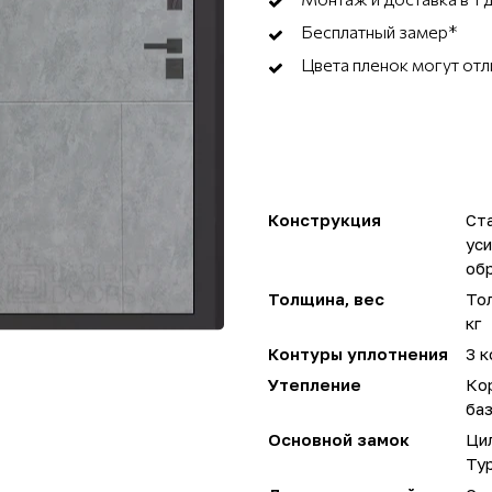
Бесплатный замер*
Цвета пленок могут отл
Конструкция
Ста
ус
об
Толщина, вес
Тол
кг
Контуры уплотнения
3 к
Утепление
Ко
ба
Основной замок
Ци
Ту