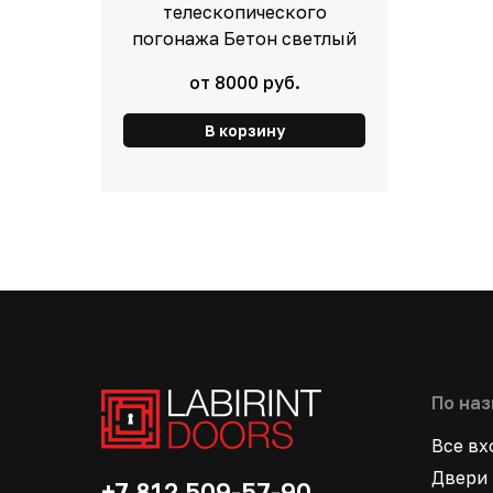
телескопического
погонажа Бетон светлый
от 8000 руб.
В корзину
По на
Все в
Двери 
+7 812 509-57-90