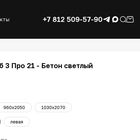
+7 812 509-57-90
акты
 3 Про 21 - Бетон светлый
960х2050
1030х2070
левая
день