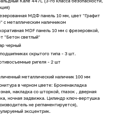
альдный Кале 447L (3-го класса безопасности,
рция)
езерованная МДФ панель 10 мм, цвет "Графит
" с металлическим наличником
коративная MDF панель 10 мм с фрезеровкой,
т "Бетон светлый"
ар черный
подшипниках скрытого типа - 3 шт.
отивосъемные ригеля - 2 шт
личенный металлический наличник 100 мм
рнитура в черном цвете: Броненакладка
зная, накладка со шторкой, глазок , дверная
ка, ночная задвижка. Цилиндр ключ-вертушка
оизводитель не регламентируется),
гулируемый эксцентрик.