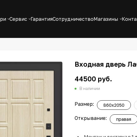
ери
Сервис
Гарантия
Сотрудничество
Магазины
Конт
Входная дверь Лаб
44500 руб.
В наличии
Размер:
860х2050
Открывание:
правая
Монтаж и доставка в 1 