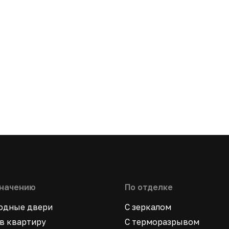
значению
По отделке
ходные двери
С зеркалом
в квартиру
С терморазрывом