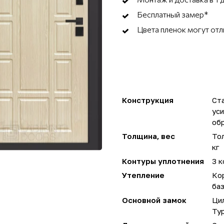
Бесплатный замер*
Цвета пленок могут отл
Конструкция
Ста
ус
об
Толщина, вес
Тол
кг
Контуры уплотнения
3 к
Утепление
Ко
ба
Основной замок
Ци
Ту