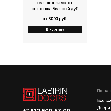
телескопического
погонажа Беленый дуб
от 8000 руб.
В корзину
По на
Все в
Двери 
+7 812 509-57-90