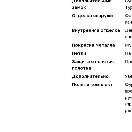
Дополнительный
Сув
замок
Ту
Отделка снаружи
Фр
кан
Внутренняя отделка
Де
цве
Покраска металла
Му
Петли
На 
Защита от снятия
Пр
полотна
Дополнительно
Уве
Полный комплект
Фу
вре
руч
(пр
ре