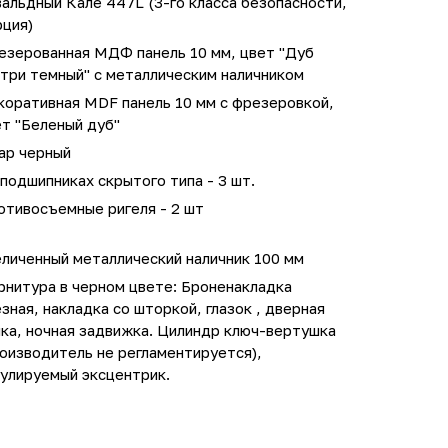
альдный Кале 447L (3-го класса безопасности,
рция)
езерованная МДФ панель 10 мм, цвет "Дуб
три темный" с металлическим наличником
коративная MDF панель 10 мм с фрезеровкой,
т "Беленый дуб"
ар черный
подшипниках скрытого типа - 3 шт.
отивосъемные ригеля - 2 шт
личенный металлический наличник 100 мм
рнитура в черном цвете: Броненакладка
зная, накладка со шторкой, глазок , дверная
ка, ночная задвижка. Цилиндр ключ-вертушка
оизводитель не регламентируется),
гулируемый эксцентрик.