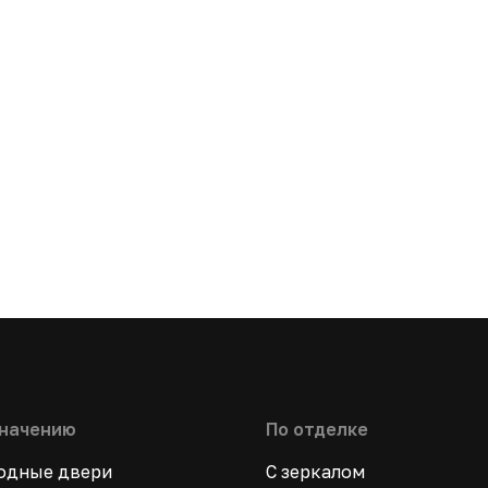
значению
По отделке
ходные двери
С зеркалом