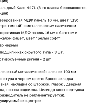
рция)
альдный Кале 447L (3-го класса безопасности,
рция)
езерованная МДФ панель 10 мм, цвет "Дуб
три темный" с металлическим наличником
коративная МДФ панель 16 мм с багетом и
ркалом фацет, цвет "Белый софт"
ар черный
подшипниках скрытого типа - 3 шт.
отивосъемные ригеля - 2 шт
личенный металлический наличник 100 мм
рнитура в черном цвете: Броненакладка
зная, накладка со шторкой, глазок , дверная
ка, ночная задвижка. Цилиндр ключ-вертушка
оизводитель не регламентируется),
гулируемый эксцентрик.