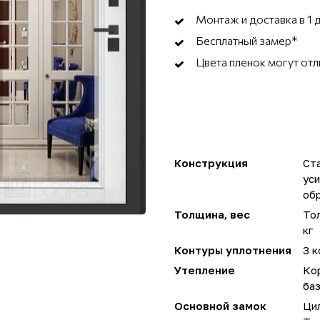
Монтаж и доставка в 1 
Бесплатный замер*
Цвета пленок могут отл
Конструкция
Ста
ус
об
Толщина, вес
Тол
кг
Контуры уплотнения
3 к
Утепление
Ко
ба
Основной замок
Ци