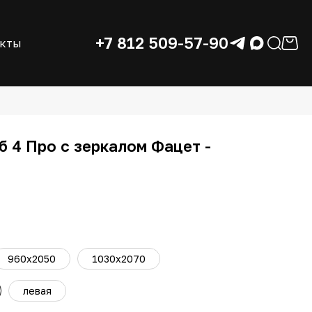
+7 812 509-57-90
акты
б 4 Про с зеркалом Фацет -
960х2050
1030х2070
левая