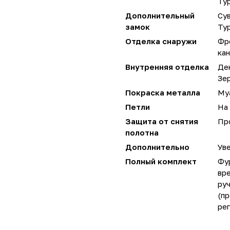
Ту
Дополнительный
Сув
замок
Ту
Отделка снаружи
Фр
кан
Внутренняя отделка
Де
Зе
Покраска металла
Му
Петли
На 
Защита от снятия
Пр
полотна
Дополнительно
Уве
Полный комплект
Фу
вре
руч
(пр
ре