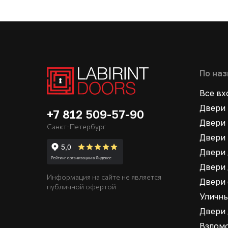
По на
Все в
Двери 
+7 812 509-57-90
Двери 
Санкт-Петербург
Двери 
Двери 
Двери 
Информация на сайте не является
Двери
публичной офертой
Уличн
Двери
Взлом