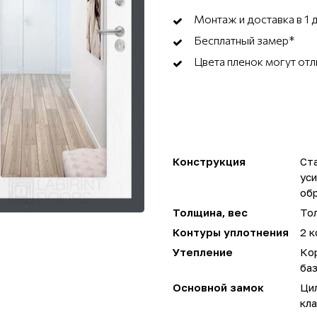
Монтаж и доставка в 1 
Бесплатный замер*
Цвета пленок могут отл
Конструкция
Ста
ус
об
Толщина, вес
Тол
Контуры уплотнения
2 к
Утепление
Ко
ба
Основной замок
Цил
кла