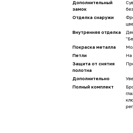
Дополнительный
Сув
замок
без
Отделка снаружи
Фр
цве
Внутренняя отделка
Де
"Б
Покраска металла
Мо
Петли
На 
Защита от снятия
Пр
полотна
Дополнительно
Уве
Полный комплект
Бро
гла
кл
рег