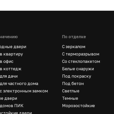
значению
По отделке
ходные двери
С зеркалом
в квартиру
С терморазрывом
в офис
Со стеклопакетом
в коттедж
Белые снаружи
для дачи
Под покраску
для частного дома
Под бетон
 с электронным замком
Светлые
ые двери
Темные
 домов ПИК
Морозостойкие
остойкие двери