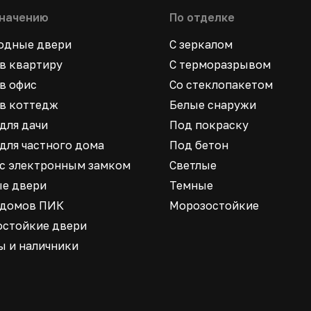
значению
По отделке
ходные двери
С зеркалом
в квартиру
С терморазрывом
в офис
Со стеклопакетом
в коттедж
Белые снаружи
для дачи
Под покраску
для частного дома
Под бетон
 с электронным замком
Светлые
ые двери
Темные
 домов ПИК
Морозостойкие
остойкие двери
ы и наличники