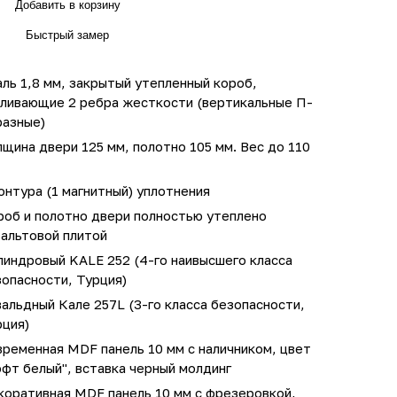
Добавить в корзину
Быстрый замер
ль 1,8 мм, закрытый утепленный короб,
иливающие 2 ребра жесткости (вертикальные П-
разные)
щина двери 125 мм, полотно 105 мм. Вес до 110
онтура (1 магнитный) уплотнения
роб и полотно двери полностью утеплено
зальтовой плитой
линдровый KALE 252 (4-го наивысшего класса
опасности, Турция)
альдный Кале 257L (3-го класса безопасности,
рция)
ременная MDF панель 10 мм с наличником, цвет
фт белый", вставка черный молдинг
коративная MDF панель 10 мм с фрезеровкой,