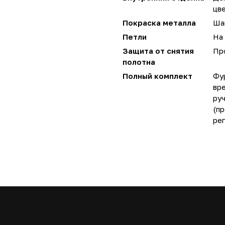
цве
Покраска металла
Ша
Петли
На 
Защита от снятия
Пр
полотна
Полный комплект
Фу
вре
руч
(пр
ре