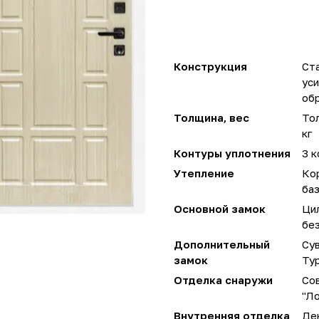
Конструкция
Ста
ус
об
Толщина, вес
Тол
кг
Контуры уплотнения
3 к
Утепление
Ко
ба
Основной замок
Ци
без
Дополнительный
Сув
замок
Ту
Отделка снаружи
Сов
"Ло
Внутренняя отделка
Де