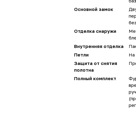
ба
Основной замок
Дву
пер
бе
Отделка снаружи
Ме
бл
Внутренняя отделка
Пан
Петли
На 
Защита от снятия
Пр
полотна
Полный комплект
Фу
вре
руч
(пр
ре