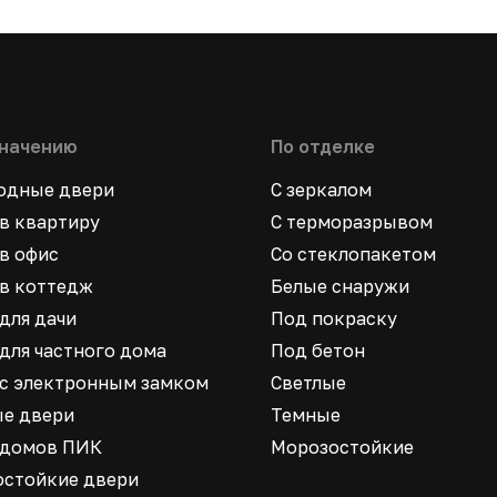
значению
По отделке
ходные двери
С зеркалом
в квартиру
С терморазрывом
в офис
Со стеклопакетом
в коттедж
Белые снаружи
для дачи
Под покраску
для частного дома
Под бетон
 с электронным замком
Светлые
ые двери
Темные
 домов ПИК
Морозостойкие
остойкие двери