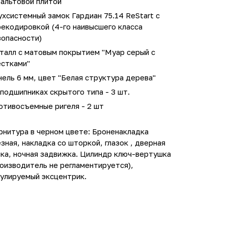
зальтовой плитой
хсистемный замок Гардиан 75.14 ReStart с
екодировкой (4-го наивысшего класса
зопасности)
талл с матовым покрытием "Муар серый с
естками"
ель 6 мм, цвет "Белая структура дерева"
подшипниках скрытого типа - 3 шт.
отивосъемные ригеля - 2 шт
рнитура в черном цвете: Броненакладка
зная, накладка со шторкой, глазок , дверная
ка, ночная задвижка. Цилиндр ключ-вертушка
оизводитель не регламентируется),
гулируемый эксцентрик.