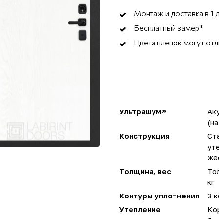
Монтаж и доставка в 1 
Бесплатный замер*
Цвета пленок могут отл
Ультрашум®
Ак
(на
Конструкция
Ста
ут
же
Толщина, вес
Тол
кг
Контуры уплотнения
3 к
Утепление
Ко