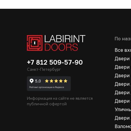
По на
Все в
Двери 
+7 812 509-57-90
Двери 
Санкт-Петербург
Двери 
Двери 
Двери 
Информация на сайте не является
Двери
публичной офертой
Уличн
Двери
Взлом