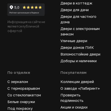
Двери в коттедж
Двери для дачи
Двери для частного
дома
Информация на сайте не
является публичной
Двери с электронным
офертой
замком
Уличные двери
Двери домов ПИК
Взломостойкие двери
Доборы и наличники
По отделке
Покупателям
С зеркалом
Коллекции дверей
С терморазрывом
О заводе «Лабиринт»
Со стеклопакетом
Проверить
подлинность
Белые снаружи
Акции и скидки
Под покраску