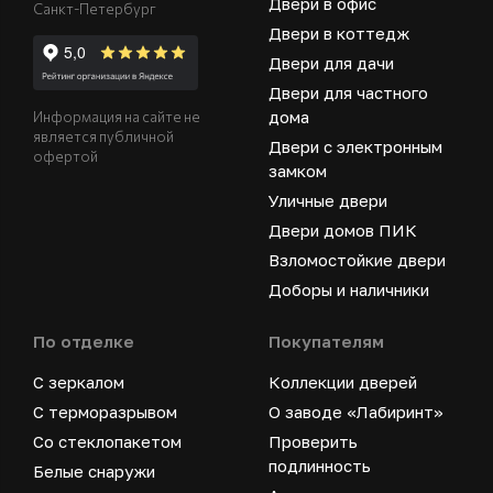
Двери в офис
Санкт-Петербург
Двери в коттедж
Двери для дачи
Двери для частного
дома
Информация на сайте не
является публичной
Двери с электронным
офертой
замком
Уличные двери
Двери домов ПИК
Взломостойкие двери
Доборы и наличники
По отделке
Покупателям
С зеркалом
Коллекции дверей
С терморазрывом
О заводе «Лабиринт»
Со стеклопакетом
Проверить
подлинность
Белые снаружи