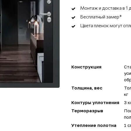
Монтаж и доставка в 1 
Бесплатный замер*
Цвета пленок могут отл
Конструкция
Ста
ус
об
Толщина, вес
Тол
кг
Контуры уплотнения
3 к
Терморазрыв
По
пол
Утепление полотна
1 с