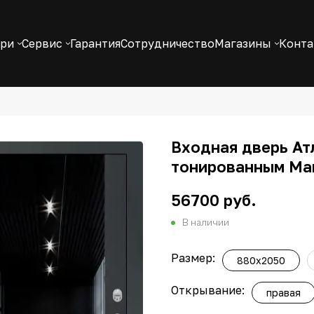
ери
Сервис
Гарантия
Сотрудничество
Магазины
Конт
Входная дверь Ат
тонированным Мак
56700 руб.
В наличии
Размер:
880x2050
Открывание:
правая