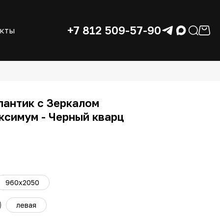
+7 812 509-57-90
акты
лантик с Зеркалом
симум - Черный кварц
960x2050
левая