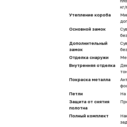
пло
кг/
Утепление короба
Мин
до
Основной замок
Сув
без
Дополнительный
Сув
замок
без
Отделка снаружи
Ме
Внутренняя отделка
Де
тон
Покраска металла
Ан
фо
Петли
На 
Защита от снятия
Пр
полотна
Полный комплект
Нак
за