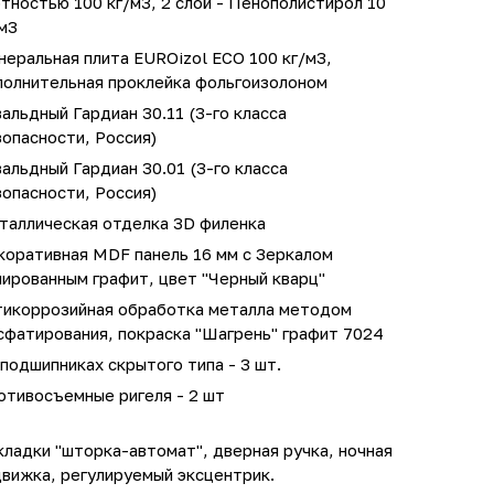
тностью 100 кг/м3, 2 слой - Пенополистирол 10
м3
еральная плита EUROizol ECO 100 кг/м3,
полнительная проклейка фольгоизолоном
альдный Гардиан 30.11 (3-го класса
опасности, Россия)
альдный Гардиан 30.01 (3-го класса
опасности, Россия)
таллическая отделка 3D филенка
коративная MDF панель 16 мм с Зеркалом
ированным графит, цвет "Черный кварц"
тикоррозийная обработка металла методом
сфатирования, покраска "Шагрень" графит 7024
подшипниках скрытого типа - 3 шт.
отивосъемные ригеля - 2 шт
ладки "шторка-автомат", дверная ручка, ночная
движка, регулируемый эксцентрик.