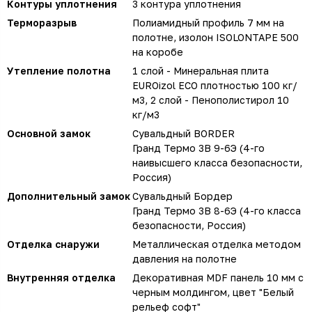
Контуры уплотнения
3 контура уплотнения
Терморазрыв
Полиамидный профиль 7 мм на
полотне, изолон ISOLONTAPE 500
на коробе
Утепление полотна
1 слой - Минеральная плита
EUROizol ECO плотностью 100 кг/
м3, 2 слой - Пенополистирол 10
кг/м3
Основной замок
Сувальдный BORDER
Гранд Термо 3В 9-6Э (4-го
наивысшего класса безопасности,
Россия)
Дополнительный замок
Сувальдный Бордер
Гранд Термо 3В 8-6Э (4-го класса
безопасности, Россия)
Отделка снаружи
Металлическая отделка методом
давления на полотне
Внутренняя отделка
Декоративная MDF панель 10 мм с
черным молдингом, цвет "Белый
рельеф софт"