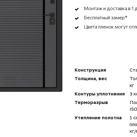
Монтаж и доставка в 1 
Бесплатный замер*
Цвета пленок могут отл
Конструкция
Ста
Толщина, вес
Тол
кг
Контуры уплотнения
3 к
Терморазрыв
Пол
IS
Утепление полотна
1 с
пло
кг/