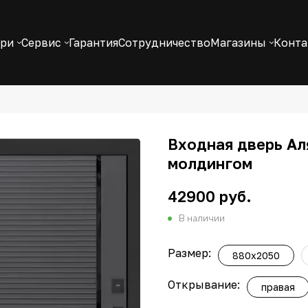
ери
Сервис
Гарантия
Сотрудничество
Магазины
Конт
Входная дверь Аля
молдингом
42900 руб.
В наличии
Размер:
880x2050
Открывание:
правая