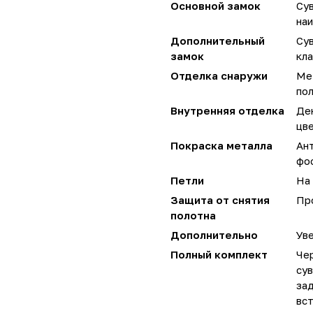
Основной замок
Су
наи
Дополнительный
Су
замок
кла
Отделка снаружи
Ме
по
Внутренняя отделка
Де
цве
Покраска металла
Ан
фо
Петли
На 
Защита от снятия
Пр
полотна
Дополнительно
Уве
Полный комплект
Чер
сув
за
вст