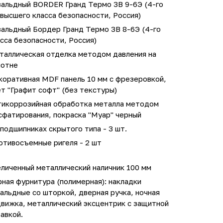
вальдный BORDER Гранд Термо 3В 9-6Э (4-го
высшего класса безопасности, Россия)
вальдный Бордер Гранд Термо 3В 8-6Э (4-го
сса безопасности, Россия)
таллическая отделка методом давления на
лотне
коративная MDF панель 10 мм с фрезеровкой,
т "Графит софт" (без текстуры)
тикоррозийная обработка металла методом
сфатирования, покраска "Муар" черный
подшипниках скрытого типа - 3 шт.
отивосъемные ригеля - 2 шт
личенный металлический наличник 100 мм
ная фурнитура (полимерная): накладки
альдные со шторкой, дверная ручка, ночная
движка, металлический эксцентрик с защитной
авкой.