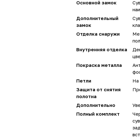
Основной замок
Су
наи
Дополнительный
Су
замок
кла
Отделка снаружи
Ме
по
Внутренняя отделка
Де
цв
Покраска металла
Ан
фо
Петли
На 
Защита от снятия
Пр
полотна
Дополнительно
Уве
Полный комплект
Чер
сув
за
вст