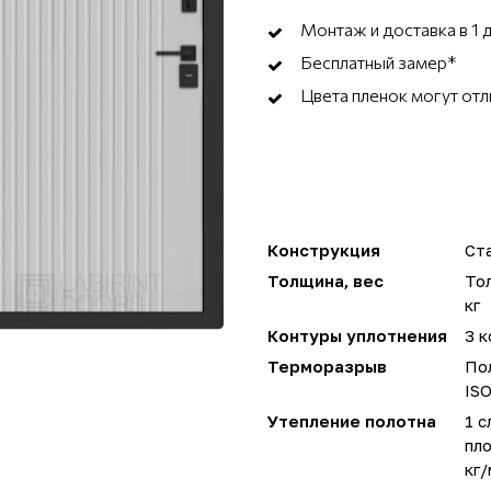
Монтаж и доставка в 1 
Бесплатный замер*
Цвета пленок могут отл
Конструкция
Ста
Толщина, вес
Тол
кг
Контуры уплотнения
3 к
Терморазрыв
Пол
IS
Утепление полотна
1 с
пло
кг/