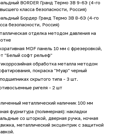
вальдный BORDER Гранд Термо 3В 9-6Э (4-го
высшего класса безопасности, Россия)
вальдный Бордер Гранд Термо 3В 8-6Э (4-го
сса безопасности, Россия)
таллическая отделка методом давления на
лотне
коративная MDF панель 10 мм с фрезеровкой,
ет "Белый софт рельеф"
тикоррозийная обработка металла методом
сфатирования, покраска "Муар" черный
подшипниках скрытого типа - 3 шт.
отивосъемные ригеля - 2 шт
личенный металлический наличник 100 мм
ная фурнитура (полимерная): накладки
альдные со шторкой, дверная ручка, ночная
движка, металлический эксцентрик с защитной
авкой.