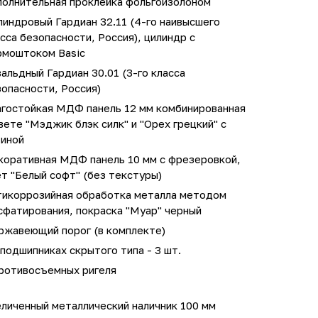
полнительная проклейка фольгоизолоном
индровый Гардиан 32.11 (4-го наивысшего
сса безопасности, Россия), цилиндр с
рмоштоком Basic
альдный Гардиан 30.01 (3-го класса
опасности, Россия)
агостойкая МДФ панель 12 мм комбинированная
вете "Мэджик блэк силк" и "Орех грецкий" с
тиной
коративная МДФ панель 10 мм с фрезеровкой,
т "Белый софт" (без текстуры)
тикоррозийная обработка металла методом
сфатирования, покраска "Муар" черный
ржавеющий порог (в комплекте)
подшипниках скрытого типа - 3 шт.
противосъемных ригеля
личенный металлический наличник 100 мм