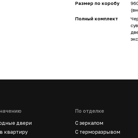
Размер по коробу
96
(вн
Полный комплект
Чер
сув
две
экс
значению
По отделке
ходные двери
С зеркалом
в квартиру
С терморазрывом