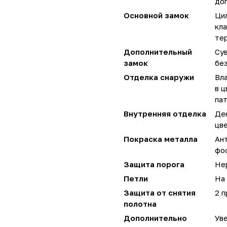
до
Основной замок
Цил
кла
те
Дополнительный
Сув
замок
без
Отделка снаружи
Вл
в ц
па
Внутренняя отделка
Де
цве
Покраска металла
Ан
фо
Защита порога
Не
Петли
На 
Защита от снятия
2 
полотна
Дополнительно
Уве