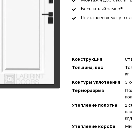
Бесплатный замер*
Цвета пленок могут отл
Конструкция
Ста
Толщина, вес
Тол
кг
Контуры уплотнения
3 к
Терморазрыв
По
пол
Утепление полотна
1 с
пло
кг/
Утепление короба
Мин