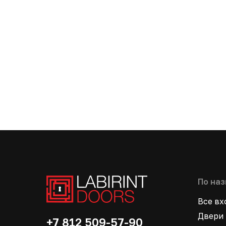
По на
Все в
Двери 
+7 812 509-57-90