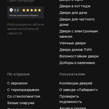
Санкт-Петербург
Двери в коттедж
Двери для дачи
Двери для частного
дома
Информация на сайте не
является публичной
Двери с электронным
офертой
замком
Уличные двери
Двери домов ПИК
Взломостойкие двери
Доборы и наличники
По отделке
Покупателям
С зеркалом
Коллекции дверей
С терморазрывом
О заводе «Лабиринт»
Со стеклопакетом
Проверить
подлинность
Белые снаружи
Акции и скидки