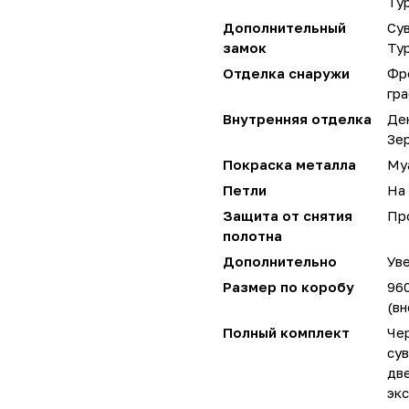
Ту
Дополнительный
Сув
замок
Ту
Отделка снаружи
Фр
гра
Внутренняя отделка
Дек
Зе
Покраска металла
Му
Петли
На 
Защита от снятия
Пр
полотна
Дополнительно
Уве
Размер по коробу
96
(вн
Полный комплект
Чер
сув
две
экс