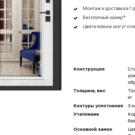
Монтаж и доставка в 1 
Бесплатный замер*
Цвета пленок могут отл
Конструкция
Ста
ус
об
Толщина, вес
Тол
кг
Контуры уплотнения
3 к
Утепление
Ко
ба
Основной замок
Ци