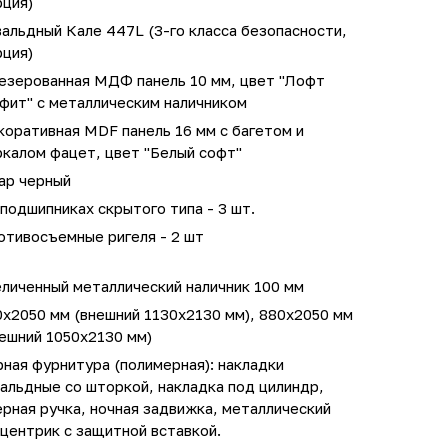
рция)
альдный Кале 447L (3-го класса безопасности,
рция)
езерованная МДФ панель 10 мм, цвет "Лофт
фит" с металлическим наличником
оративная MDF панель 16 мм с багетом и
ркалом фацет, цвет "Белый софт"
ар черный
подшипниках скрытого типа - 3 шт.
отивосъемные ригеля - 2 шт
личенный металлический наличник 100 мм
0х2050 мм (внешний 1130х2130 мм), 880х2050 мм
ешний 1050х2130 мм)
ная фурнитура (полимерная): накладки
альдные со шторкой, накладка под цилиндр,
рная ручка, ночная задвижка, металлический
центрик с защитной вставкой.