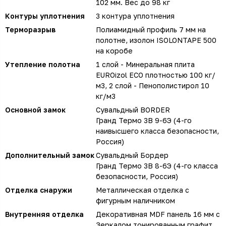
102 мм. Вес до 98 кг
Контуры уплотнения
3 контура уплотнения
Терморазрыв
Полиамидный профиль 7 мм на
полотне, изолон ISOLONTAPE 500
на коробе
Утепление полотна
1 слой - Минеральная плита
EUROizol ECO плотностью 100 кг/
м3, 2 слой - Пенополистирол 10
кг/м3
Основной замок
Сувальдный BORDER
Гранд Термо 3В 9-6Э (4-го
наивысшего класса безопасности,
Россия)
Дополнительный замок
Сувальдный Бордер
Гранд Термо 3В 8-6Э (4-го класса
безопасности, Россия)
Отделка снаружи
Металлическая отделка с
фигурным наличником
Внутренняя отделка
Декоративная MDF панель 16 мм с
Зеркалом тонированным графит,