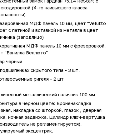
хсистемный замок Гардиан 75.14 ReStart с
екодировкой (4-го наивысшего класса
зопасности)
езерованная МДФ панель 10 мм, цвет "Velutto
de" с патиной и вставкой из металла в цвет
ичника (заподлицо)
коративная МДФ панель 10 мм с фрезеровкой,
ет "Ванилла Веллюто"
ар черный
подшипниках скрытого типа - 3 шт.
отивосъемные ригеля - 2 шт
личенный металлический наличник 100 мм
рнитура в черном цвете: Броненакладка
зная, накладка со шторкой, глазок , дверная
ка, ночная задвижка. Цилиндр ключ-вертушка
оизводитель не регламентируется),
гулируемый эксцентрик.