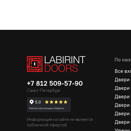
По на
Все в
Двери 
+7 812 509-57-90
Двери 
Санкт-Петербург
Двери 
Двери 
Двери 
Информация на сайте не является
Двери
публичной офертой
Уличн