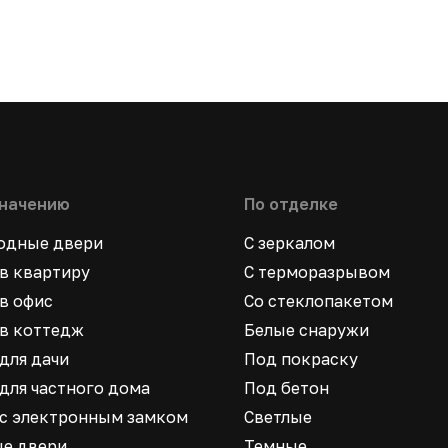
значению
По отделке
ходные двери
С зеркалом
в квартиру
С терморазрывом
в офис
Со стеклопакетом
в коттедж
Белые снаружи
для дачи
Под покраску
для частного дома
Под бетон
 с электронным замком
Светлые
ые двери
Темные