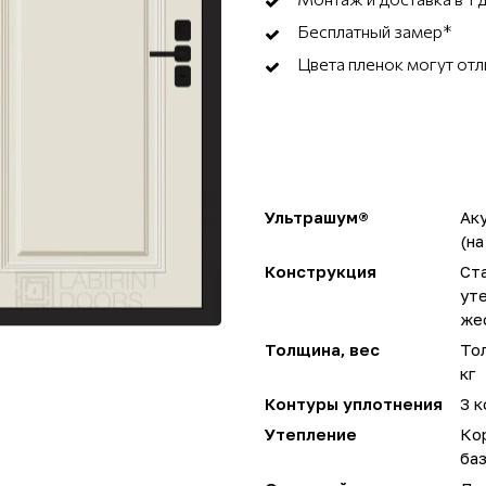
Бесплатный замер*
Цвета пленок могут отл
Ультрашум®
Ак
(на
Конструкция
Ста
ут
же
Толщина, вес
Тол
кг
Контуры уплотнения
3 к
Утепление
Ко
ба