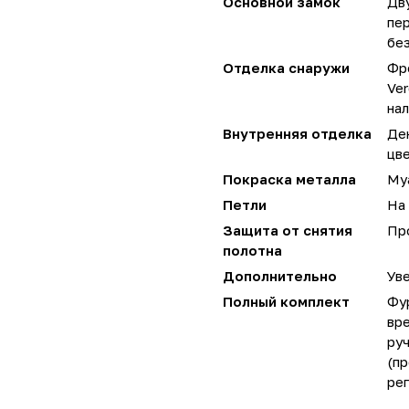
Основной замок
Дву
пер
бе
Отделка снаружи
Фр
Ver
нал
Внутренняя отделка
Де
цв
Покраска металла
Му
Петли
На 
Защита от снятия
Пр
полотна
Дополнительно
Уве
Полный комплект
Фу
вре
руч
(пр
ре