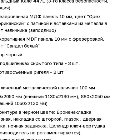
альдный Кале 447L (3-го класса безопасности,
рция)
езерованная МДФ панель 10 мм, цвет "Орех
риканский" с патиной и вставками из металла в
т наличника (заподлицо)
коративная MDF панель 10 мм с фрезеровкой,
т "Сандал белый"
ар черный
подшипниках скрытого типа - 3 шт.
отивосъемные ригеля - 2 шт
личенный металлический наличник 100 мм
0х2050 мм (внешний 1130х2130 мм), 880х2050 мм
ешний 1050х2130 мм)
рнитура в черном цвете: Броненакладка
зная, накладка со шторкой, глазок , дверная
ка, ночная задвижка. Цилиндр ключ-вертушка
оизводитель не регламентируется),
гулируемый эксцентрик.