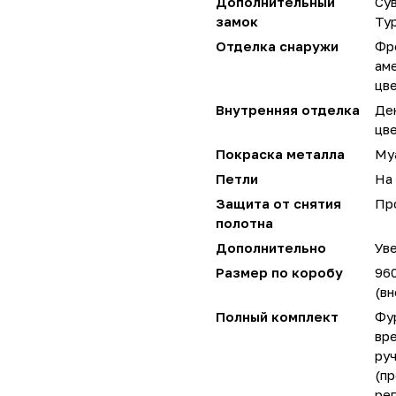
Дополнительный
Сув
замок
Ту
Отделка снаружи
Фр
аме
цве
Внутренняя отделка
Де
цве
Покраска металла
Му
Петли
На 
Защита от снятия
Пр
полотна
Дополнительно
Уве
Размер по коробу
96
(вн
Полный комплект
Фу
вре
руч
(пр
ре