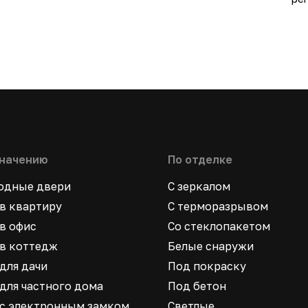
значению
По отделке
ходные двери
С зеркалом
в квартиру
С терморазрывом
в офис
Со стеклопакетом
в коттедж
Белые снаружи
для дачи
Под покраску
для частного дома
Под бетон
 с электронным замком
Светлые