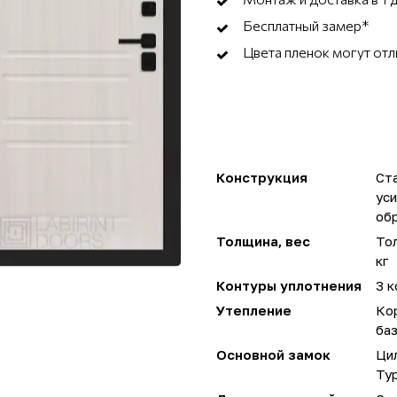
Бесплатный замер*
Цвета пленок могут отл
Конструкция
Ста
ус
об
Толщина, вес
Тол
кг
Контуры уплотнения
3 к
Утепление
Ко
ба
Основной замок
Ци
Ту