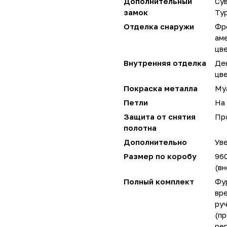
Дополнительный
Сув
замок
Ту
Отделка снаружи
Фр
аме
цве
Внутренняя отделка
Де
цве
Покраска металла
Му
Петли
На 
Защита от снятия
Пр
полотна
Дополнительно
Уве
Размер по коробу
96
(вн
Полный комплект
Фу
вре
руч
(пр
ре