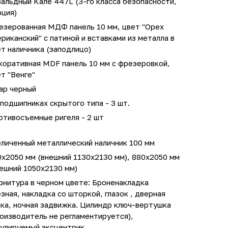
альдный Кале 447L (3-го класса безопасности,
рция)
езерованная МДФ панель 10 мм, цвет "Орех
риканский" с патиной и вставками из металла в
т наличника (заподлицо)
коративная MDF панель 10 мм с фрезеровкой,
т "Венге"
ар черный
подшипниках скрытого типа - 3 шт.
отивосъемные ригеля - 2 шт
личенный металлический наличник 100 мм
0х2050 мм (внешний 1130х2130 мм), 880х2050 мм
ешний 1050х2130 мм)
рнитура в черном цвете: Броненакладка
зная, накладка со шторкой, глазок , дверная
ка, ночная задвижка. Цилиндр ключ-вертушка
оизводитель не регламентируется),
гулируемый эксцентрик.