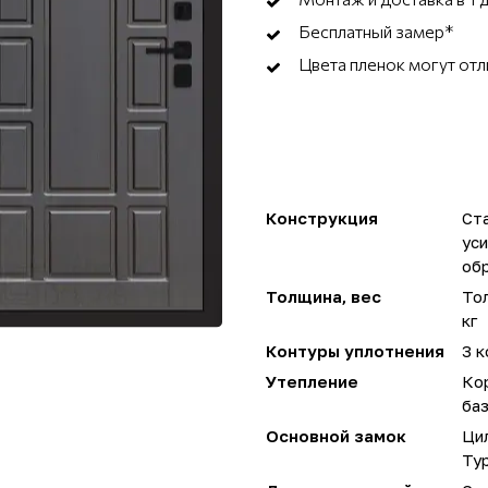
Бесплатный замер*
Цвета пленок могут отл
Конструкция
Ста
ус
об
Толщина, вес
Тол
кг
Контуры уплотнения
3 к
Утепление
Ко
ба
Основной замок
Ци
Ту