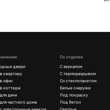
значению
По отделке
ходные двери
С зеркалом
в квартиру
С терморазрывом
в офис
Со стеклопакетом
в коттедж
Белые снаружи
для дачи
Под покраску
для частного дома
Под бетон
 с электронным замком
Светлые