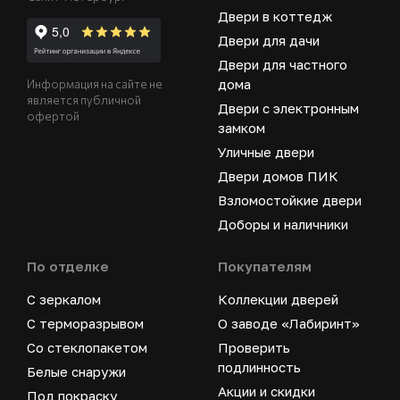
Двери в коттедж
Двери для дачи
Двери для частного
дома
Информация на сайте не
является публичной
Двери с электронным
офертой
замком
Уличные двери
Двери домов ПИК
Взломостойкие двери
Доборы и наличники
По отделке
Покупателям
С зеркалом
Коллекции дверей
С терморазрывом
О заводе «Лабиринт»
Со стеклопакетом
Проверить
подлинность
Белые снаружи
Акции и скидки
Под покраску