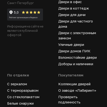
Двери в офис
Санкт-Петербург
Двери в коттедж
Двери для дачи
Двери для частного
дома
Информация на сайте не
является публичной
Двери с электронным
офертой
замком
Уличные двери
Двери домов ПИК
Взломостойкие двери
Доборы и наличники
По отделке
Покупателям
С зеркалом
Коллекции дверей
С терморазрывом
О заводе «Лабиринт»
Со стеклопакетом
Проверить
подлинность
Белые снаружи