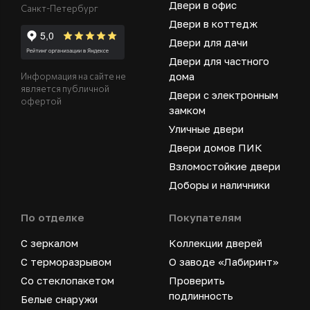
Двери в офис
Санкт-Петербург
Двери в коттедж
Двери для дачи
Двери для частного
дома
Информация на сайте не
является публичной
Двери с электронным
офертой
замком
Уличные двери
Двери домов ПИК
Взломостойкие двери
Доборы и наличники
По отделке
Покупателям
С зеркалом
Коллекции дверей
С терморазрывом
О заводе «Лабиринт»
Со стеклопакетом
Проверить
подлинность
Белые снаружи