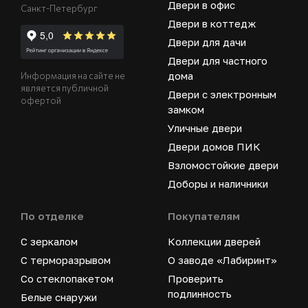
Двери в офис
Санкт-Петербург
Двери в коттедж
Двери для дачи
Двери для частного
дома
Информация на сайте не
является публичной
Двери с электронным
офертой
замком
Уличные двери
Двери домов ПИК
Взломостойкие двери
Доборы и наличники
По отделке
Покупателям
С зеркалом
Коллекции дверей
С терморазрывом
О заводе «Лабиринт»
Со стеклопакетом
Проверить
подлинность
Белые снаружи