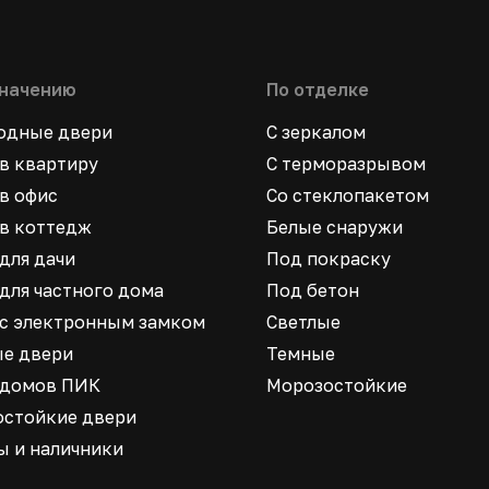
значению
По отделке
ходные двери
С зеркалом
в квартиру
С терморазрывом
в офис
Со стеклопакетом
в коттедж
Белые снаружи
для дачи
Под покраску
для частного дома
Под бетон
 с электронным замком
Светлые
ые двери
Темные
 домов ПИК
Морозостойкие
остойкие двери
ы и наличники