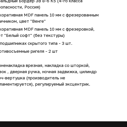
альдный Бордер ЗВ 8-6 К5 (4-го класса
опасности, Россия)
коративная MDF панель 10 мм с фрезерованным
ичником, цвет "Венге"
коративная MDF панель 10 мм с фрезеровкой,
т "Белый софт" (без текстуры)
подшипниках скрытого типа - 3 шт.
отивосъемные ригеля - 2 шт
ненакладка врезная, накладка со шторкой,
зок , дверная ручка, ночная задвижка, цилиндр
юч-вертушка (производитель не
ламентируется), регулируемый эксцентрик.