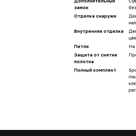
Дополнительный
Сув
замок
без
Отделка снаружи
Де
нал
Внутренняя отделка
Де
цве
Петли
На 
Защита от снятия
Пр
полотна
Полный комплект
Бро
гла
кл
рег