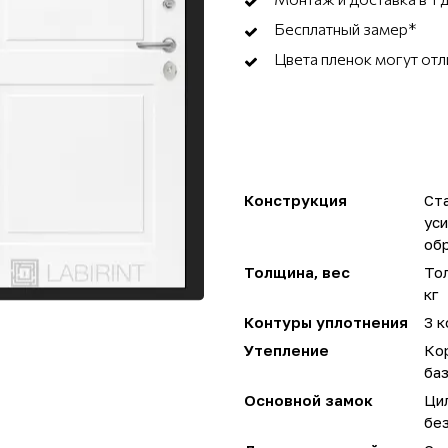
Бесплатный замер*
Цвета пленок могут отл
Конструкция
Ста
ус
об
Толщина, вес
Тол
кг
Контуры уплотнения
3 к
Утепление
Ко
ба
Основной замок
Ци
без