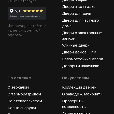
Санкт-Петербург
Двери в коттедж
Двери для дачи
Двери для частного
дома
Информация на сайте не
является публичной
Двери с электронным
офертой
замком
Уличные двери
Двери домов ПИК
Взломостойкие двери
Доборы и наличники
По отделке
Покупателям
С зеркалом
Коллекции дверей
С терморазрывом
О заводе «Лабиринт»
Со стеклопакетом
Проверить
подлинность
Белые снаружи
Акции и скидки