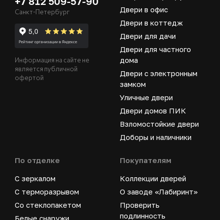
+7 812 509-57-90
Двери в офис
Санкт-Петербург
Двери в коттедж
Двери для дачи
Двери для частного
дома
Информация на сайте не
является публичной
Двери с электронным
офертой
замком
Уличные двери
Двери домов ПИК
Взломостойкие двери
Доборы и наличники
По отделке
Покупателям
С зеркалом
Коллекции дверей
С терморазрывом
О заводе «Лабиринт»
Со стеклопакетом
Проверить
подлинность
Белые снаружи