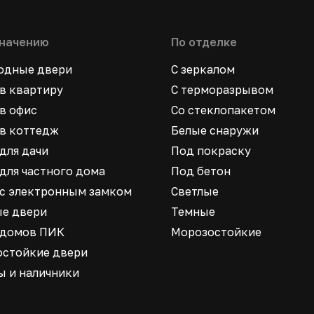
значению
По отделке
ходные двери
С зеркалом
в квартиру
С терморазрывом
в офис
Со стеклопакетом
в коттедж
Белые снаружи
для дачи
Под покраску
для частного дома
Под бетон
 с электронным замком
Светлые
ые двери
Темные
 домов ПИК
Морозостойкие
остойкие двери
ы и наличники