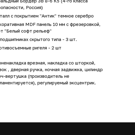
альдный Бордер ЗВ 8-6 К5 (4-го класса
опасности, Россия)
талл с покрытием "Антик" темное серебро
коративная MDF панель 10 мм с фрезеровкой,
ет "Белый софт рельеф"
подшипниках скрытого типа - 3 шт.
отивосъемные ригеля - 2 шт
ненакладка врезная, накладка со шторкой,
зок , дверная ручка, ночная задвижка, цилиндр
юч-вертушка (производитель не
ламентируется), регулируемый эксцентрик.