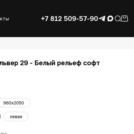
+7 812 509-57-90
акты
львер 29 - Белый рельеф софт
960x2050
левая
день