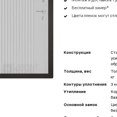
Бесплатный замер*
Цвета пленок могут отл
Конструкция
Ста
ус
об
Толщина, вес
Тол
кг
Контуры уплотнения
3 к
Утепление
Ко
ба
Основной замок
Ци
без