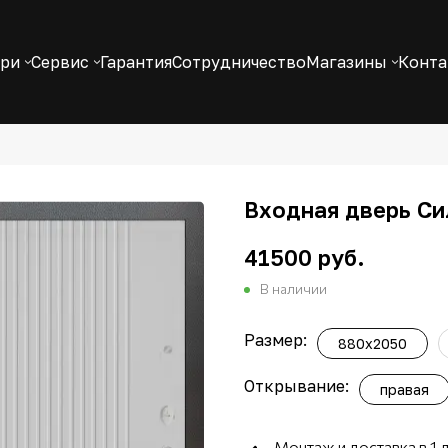
ери
Сервис
Гарантия
Сотрудничество
Магазины
Конт
Входная дверь Си
41500 руб.
В наличии
Размер:
880x2050
Открывание:
правая
Монтаж и доставка в 1 