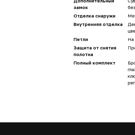
Дополнительный
Сув
замок
без
Отделка снаружи
Ме
Внутренняя отделка
Де
цв
Петли
На 
Защита от снятия
Пр
полотна
Полный комплект
Бро
гла
кл
рег