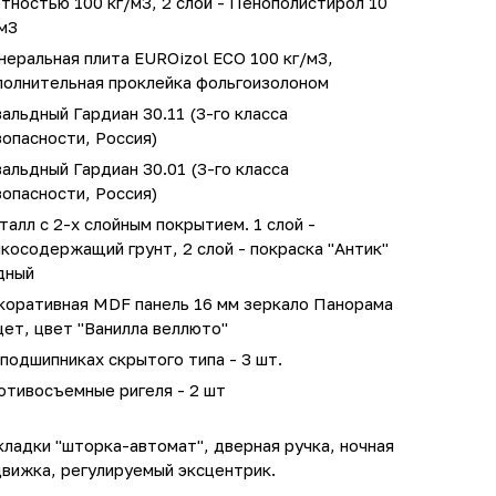
тностью 100 кг/м3, 2 слой - Пенополистирол 10
м3
еральная плита EUROizol ECO 100 кг/м3,
полнительная проклейка фольгоизолоном
альдный Гардиан 30.11 (3-го класса
опасности, Россия)
альдный Гардиан 30.01 (3-го класса
опасности, Россия)
алл с 2-х слойным покрытием. 1 слой -
косодержащий грунт, 2 слой - покраска "Антик"
дный
коративная MDF панель 16 мм зеркало Панорама
ет, цвет "Ванилла веллюто"
подшипниках скрытого типа - 3 шт.
отивосъемные ригеля - 2 шт
ладки "шторка-автомат", дверная ручка, ночная
движка, регулируемый эксцентрик.