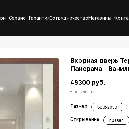
ери
Сервис
Гарантия
Сотрудничество
Магазины
Конт
Входная дверь Те
Панорама - Ванил
48300 руб.
В наличии
Размер:
880x2050
Открывание:
правая