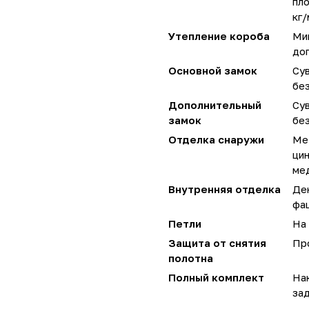
пло
кг/
Утепление короба
Мин
до
Основной замок
Сув
без
Дополнительный
Сув
замок
без
Отделка снаружи
Мет
цин
ме
Внутренняя отделка
Де
фац
Петли
На 
Защита от снятия
Пр
полотна
Полный комплект
Нак
за