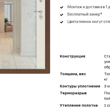
Монтаж и доставка в 1 
Бесплатный замер*
Цвета пленок могут отл
Конструкция
Ста
ус
об
Толщина, вес
Тол
кг
Контуры уплотнения
3 к
Терморазрыв
По
пол
Утепление полотна
1 с