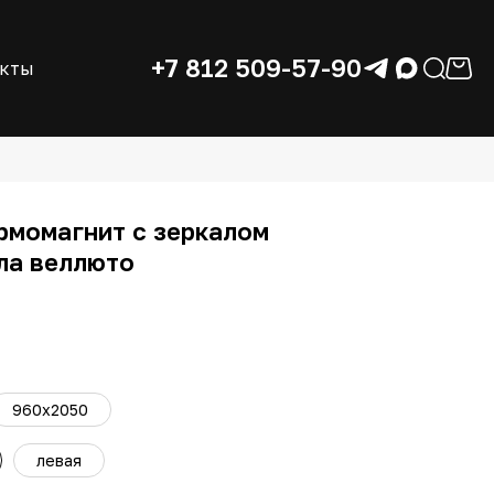
+7 812 509-57-90
акты
рмомагнит с зеркалом
ла веллюто
960x2050
левая