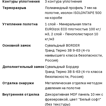
Контуры уплотнения
3 контура уплотнения
Терморазрыв
Полиамидный профиль 7 мм на
полотне, изолон ISOLONTAPE 500
на коробе
Утепление полотна
1 слой - Минеральная плита
EUROizol ECO плотностью 100 кг/
м3, 2 слой - Пенополистирол 10
кг/м3
Основной замок
Сувальдный BORDER
Гранд Термо 3В 9-6Э (4-го
наивысшего класса безопасности,
Россия)
Дополнительный замок
Сувальдный Бордер
Гранд Термо 3В 8-6Э (4-го класса
безопасности, Россия)
Отделка снаружи
Металлическая отделка методом
давления на полотне
Внутренняя отделка
Декоративная MDF панель 10 мм с
фрезеровкой, цвет "Белый софт"
(без текстуры)