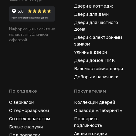
Двери в коттедж
Двери для дачи
Двери для частного
дома
Информация на сайте не
является публичной
Двери с электронным
офертой
замком
Уличные двери
Двери домов ПИК
Взломостойкие двери
Доборы и наличники
По отделке
Покупателям
С зеркалом
Коллекции дверей
С терморазрывом
О заводе «Лабиринт»
Со стеклопакетом
Проверить
подлинность
Белые снаружи
Акции и скидки
Под покраску