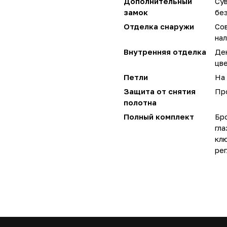
Дополнительный
Сув
замок
без
Отделка снаружи
Со
нал
Внутренняя отделка
Де
цве
Петли
На 
Защита от снятия
Пр
полотна
Полный комплект
Бро
гла
кл
рег