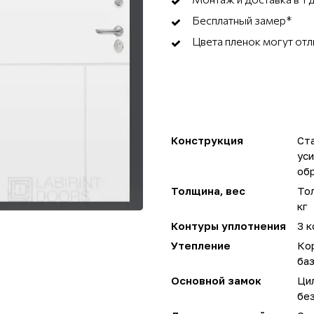
Бесплатный замер*
Цвета пленок могут отл
Конструкция
Ста
ус
об
Толщина, вес
Тол
кг
Контуры уплотнения
3 
Утепление
Ко
ба
Основной замок
Ци
без