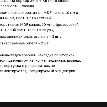
альдный Бордер ЗВ 8-6 К5 (4-го класса
опасности, Россия)
временная декоративная MDF панель 10 мм с
ичником, цвет "Бетон темный"
коративная MDF панель 10 мм с фрезеровкой,
т "Белый софт" (без текстуры)
подшипниках скрытого типа - 3 шт.
отивосъемные ригеля - 2 шт
ненакладка врезная, накладка со шторкой,
зок , дверная ручка, ночная задвижка, цилиндр
юч-вертушка (производитель не
ламентируется), регулируемый эксцентрик.