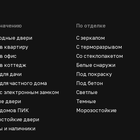
значению
По отделке
ходные двери
С зеркалом
в квартиру
С терморазрывом
в офис
Со стеклопакетом
в коттедж
Белые снаружи
для дачи
Под покраску
для частного дома
Под бетон
 с электронным замком
Светлые
ые двери
Темные
 домов ПИК
Морозостойкие
остойкие двери
ы и наличники