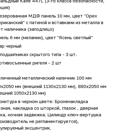
альдный Кале 447L (3-го класса безопасности,
рция)
езерованная МДФ панель 10 мм, цвет "Орех
риканский" с патиной и вставками из металла в
т наличника (заподлицо)
ель 6 мм (меламин), цвет "Ясень светлый"
ар черный
подшипниках скрытого типа - 3 шт.
отивосъемные ригеля - 2 шт
личенный металлический наличник 100 мм
0х2050 мм (внешний 1130х2130 мм), 880х2050 мм
ешний 1050х2130 мм)
рнитура в черном цвете: Броненакладка
зная, накладка со шторкой, глазок , дверная
ка, ночная задвижка. Цилиндр ключ-вертушка
оизводитель не регламентируется),
гулируемый эксцентрик.