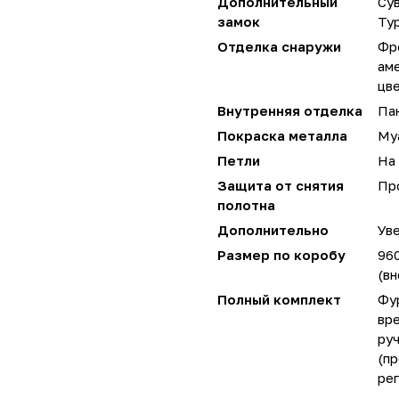
Дополнительный
Сув
замок
Ту
Отделка снаружи
Фр
аме
цве
Внутренняя отделка
Пан
Покраска металла
Му
Петли
На 
Защита от снятия
Пр
полотна
Дополнительно
Уве
Размер по коробу
96
(вн
Полный комплект
Фу
вре
руч
(пр
ре