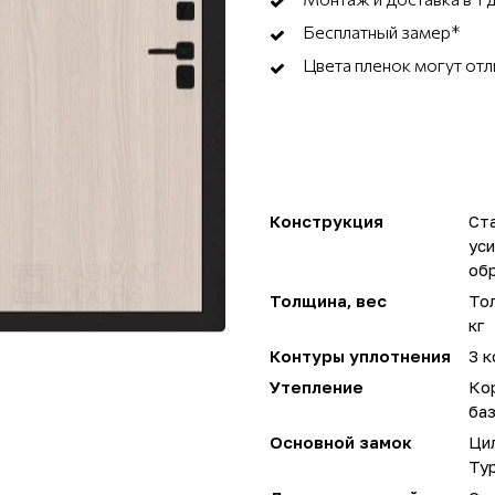
Бесплатный замер*
Цвета пленок могут отл
Конструкция
Ста
ус
об
Толщина, вес
Тол
кг
Контуры уплотнения
3 к
Утепление
Ко
ба
Основной замок
Ци
Ту